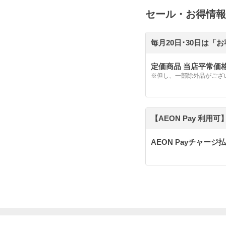
セール・お得情報
毎月20日･30日は「
定価商品 当店平常価格
※但し、一部除外品がござ
【AEON Pay 利
AEON Payチャー