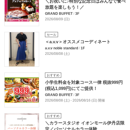
＼お祝いに♪特別な記念日はみんなで食べ
放題を楽しもう！／
GRAND BUFFET
/
3F
2026/08/09 (日)
セール
＜a.v.v＞オススメコーディネート
a.v.v noble standard
/
1F
2026/08/08 (土)
おすすめ
小学生料金を対象コース一律 税抜999円
(税込1,099円)にてご提供！
GRAND BUFFET
/
3F
2026/08/08 (土) - 2026/08/16 (日) 開催
おすすめ
＼カラースタジオ イオンモール伊丹店限
定／パーソナルカラー体験