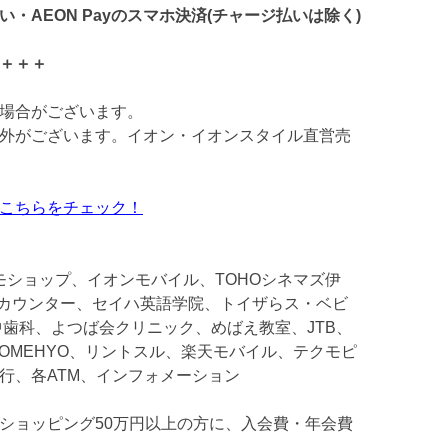
・AEON Payのスマホ決済(チャージ払いは除く)
＋＋＋
場合がございます。
外がございます。イオン・イオンスタイル直営売
こちらをチェック！
モショップ、イオンモバイル、TOHOシネマズ伊
モカウンター、セイハ英語学院、トイザらス・ベビ
中歯科、よつば会クリニック、めばえ教室、JTB、
OMEHYO、リントスル、楽天モバイル、テクモピ
行、各ATM、インフォメーション
ショッピング50万円以上の方に、入会費・年会費