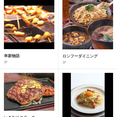
串家物語
ロンフーダイニング
3F
3F